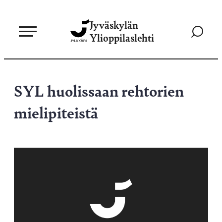
Siirry
Jyväskylän
suoraan
Siirry
Ylioppilaslehti
sisältöön
hakusivul
SYL huolissaan rehtorien
mielipiteistä