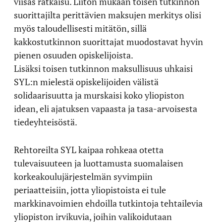
viisas ratkaisu. Liiton mukaan toisen tutkinnon
suorittajilta perittävien maksujen merkitys olisi
myös taloudellisesti mitätön, sillä
kakkostutkinnon suorittajat muodostavat hyvin
pienen osuuden opiskelijoista.
Lisäksi toisen tutkinnon maksullisuus uhkaisi
SYL:n mielestä opiskelijoiden välistä
solidaarisuutta ja murskaisi koko yliopiston
idean, eli ajatuksen vapaasta ja tasa-arvoisesta
tiedeyhteisöstä.
Rehtoreilta SYL kaipaa rohkeaa otetta
tulevaisuuteen ja luottamusta suomalaisen
korkeakoulujärjestelmän syvimpiin
periaatteisiin, jotta yliopistoista ei tule
markkinavoimien ehdoilla tutkintoja tehtailevia
yliopiston irvikuvia, joihin valikoidutaan