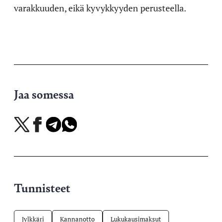
varakkuuden, eikä kyvykkyyden perusteella.
Jaa somessa
Jaa
Jaa
Jaa
Jaa
X-
Facebookissa
Telegramissa
WhatsAppissa
palvelussa
Tunnisteet
Jylkkäri
Kannanotto
Lukukausimaksut