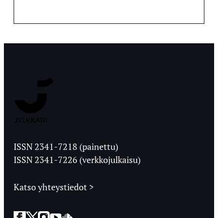
Jyväskylän
Ylioppilaslehti
ISSN 2341-7218 (painettu)
ISSN 2341-7226 (verkkojulkaisu)
Katso yhteystiedot >
Facebook
Twitter
Instagram
YouTube
SoundCloud