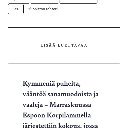
SYL
Yliopiston rehtori
LISÄÄ LUETTAVAA
Kymmeniä puheita,
vääntöä sanamuodoista ja
vaaleja – Marraskuussa
Espoon Korpilammella
järjestettiin kokous, jossa