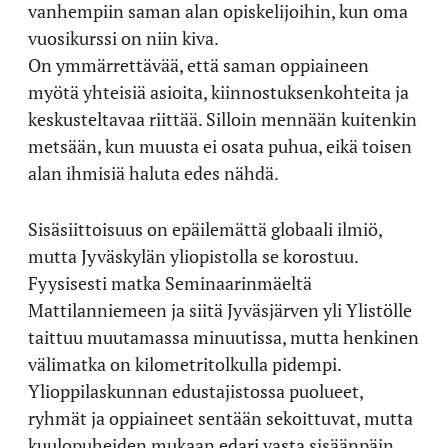
vanhempiin saman alan opiskelijoihin, kun oma
vuosikurssi on niin kiva.
On ymmärrettävää, että saman oppiaineen
myötä yhteisiä asioita, kiinnostuksenkohteita ja
keskusteltavaa riittää. Silloin mennään kuitenkin
metsään, kun muusta ei osata puhua, eikä toisen
alan ihmisiä haluta edes nähdä.
Sisäsiittoisuus on epäilemättä globaali ilmiö,
mutta Jyväskylän yliopistolla se korostuu.
Fyysisesti matka Seminaarinmäeltä
Mattilanniemeen ja siitä Jyväsjärven yli Ylistölle
taittuu muutamassa minuutissa, mutta henkinen
välimatka on kilometritolkulla pidempi.
Ylioppilaskunnan edustajistossa puolueet,
ryhmät ja oppiaineet sentään sekoittuvat, mutta
kuulopuheiden mukaan edari vasta sisäänpäin