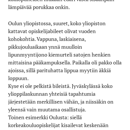
lämpiävää porukkaa onkin.
Oulun yliopistossa, suuret, koko yliopiston
kattavat opiskelijabileet olivat vuoden
kohokohtia. Vappuna, laskiaisena,
pikkujouluaikaan ynnä muulloin
lipunmyyntijono kiemurteli satojen henkien
mittaisina pääkampuksella. Paikalla oli pakko olla
ajoissa, sillä parituhatta lippua myytiin äkkiä
loppuun.
Kyse ei ole pelkistä bileistä. Jyväskylässä koko
ylioppilaskunnan yhteisiä tapahtumia
järjestetään merkillisen vähän, ja niissäkin on
yleensä vain muutama osallistuja.
Toinen esimerkki Oulusta: siellä
korkeakouluopiskelijat kisailevat keskenään