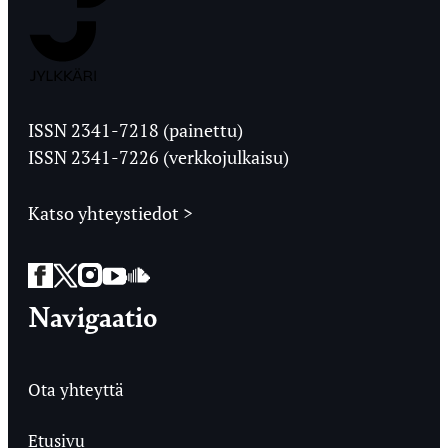
Jyväskylän
Ylioppilaslehti
ISSN 2341-7218 (painettu)
ISSN 2341-7226 (verkkojulkaisu)
Katso yhteystiedot >
Facebook
Twitter
Instagram
YouTube
SoundCloud
Navigaatio
Ota yhteyttä
Etusivu