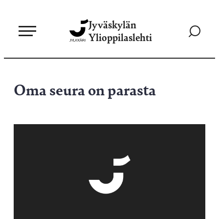
Siirry
Jyväskylän
suoraan
Siirry
Ylioppilaslehti
sisältöön
hakusivul
Oma seura on parasta