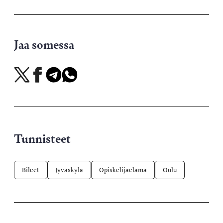
Jaa somessa
Jaa
Jaa
Jaa
Jaa
X-
Facebookissa
Telegramissa
WhatsAppissa
palvelussa
Tunnisteet
Bileet
Jyväskylä
Opiskelijaelämä
Oulu