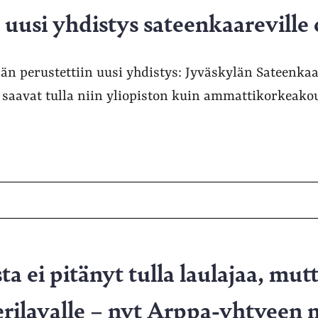
uusi yhdistys sateenkaareville o
n perustettiin uusi yhdistys: Jyväskylän Sateenkaar
aavat tulla niin yliopiston kuin ammattikorkeakou
ta ei pitänyt tulla laulajaa, mut
erilavalle – nyt Arppa-yhtyeen 