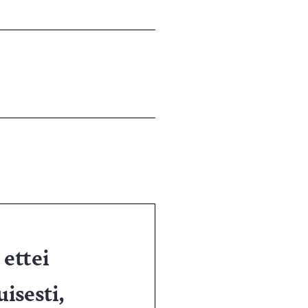
 ettei
isesti,