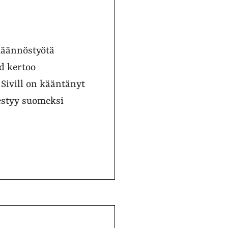
 käännöstyötä
ad kertoo
 Sivill on kääntänyt
mestyy suomeksi