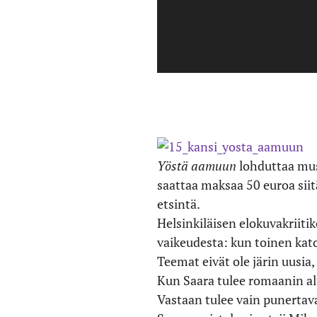
Yöstä aamuun
lohduttaa mus
saattaa maksaa 50 euroa sii
etsintä.
Helsinkiläisen elokuvakriiti
vaikeudesta: kun toinen kato
Teemat eivät ole järin uusia
Kun Saara tulee romaanin al
Vastaan tulee vain punertav