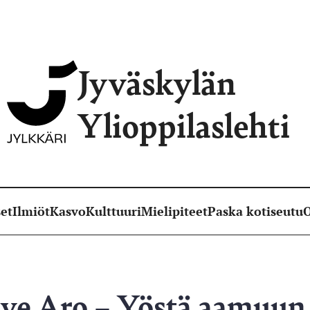
Jyväskylän
Ylioppilaslehti
et
Ilmiöt
Kasvo
Kulttuuri
Mielipiteet
Paska kotiseutu
O
uve Aro – Yöstä aamu