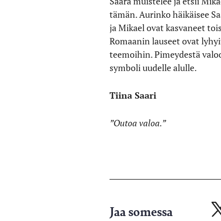
Saara muistelee ja etsii Mik
tämän. Aurinko häikäisee Saa
ja Mikael ovat kasvaneet toi
Romaanin lauseet ovat lyhyi
teemoihin. Pimeydestä valoo
symboli uudelle alulle.
Tiina Saari
”Outoa valoa.”
Jaa somessa
Ja