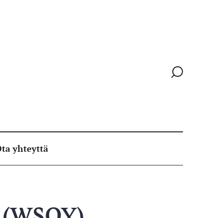
Siirry
hakusivull
ta yhteyttä
un (WSOY)