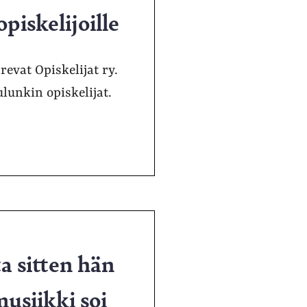
piskelijoille
evat Opiskelijat ry.
lunkin opiskelijat.
ta sitten hän
musiikki soi