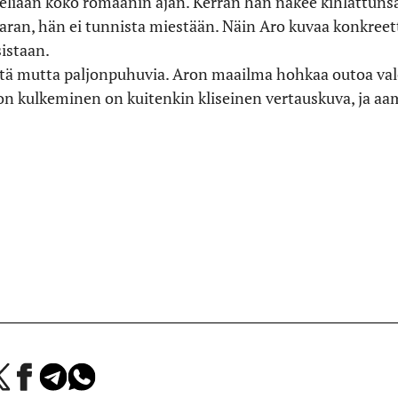
aeliaan koko romaanin ajan. Kerran hän näkee kihlattunsa
ran, hän ei tunnista miestään. Näin Aro kuvaa konkreetti
sistaan.
tä mutta paljonpuhuvia. Aron maailma hohkaa outoa valo
n kulkeminen on kuitenkin kliseinen vertauskuva, ja aa
a
Jaa
Jaa
Jaa