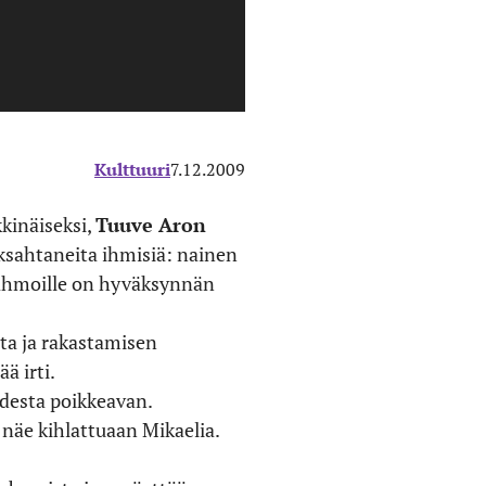
Kulttuuri
7.12.2009
kkinäiseksi,
Tuuve Aron
ksahtaneita ihmisiä: nainen
hahmoille on hyväksynnän
sta ja rakastamisen
ä irti.
udesta poikkeavan.
näe kihlattuaan Mikaelia.