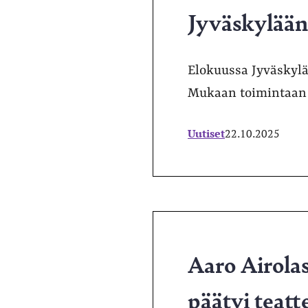
Jyväskylään 
Elokuussa Jyväskylää
Mukaan toimintaan s
Uutiset
22.10.2025
Aaro Airolas
päätyi teatt