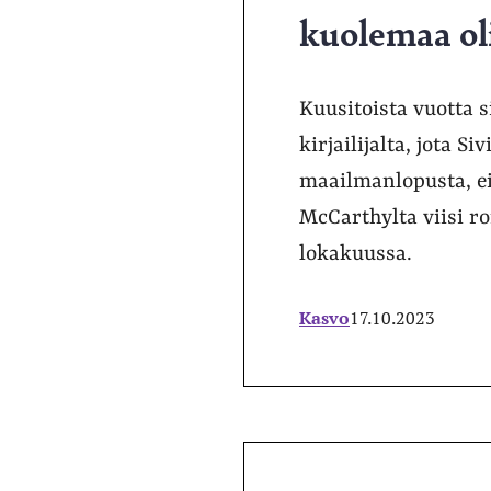
kuolemaa oli
Kuusitoista vuotta 
kirjailijalta, jota 
maailmanlopusta, eik
McCarthylta viisi ro
lokakuussa.
Kasvo
17.10.2023