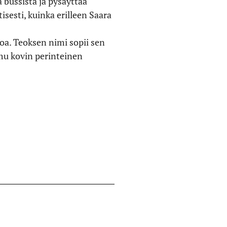
 bussista ja pysäyttää
sesti, kuinka erilleen Saara
a. Teoksen nimi sopii sen
mu kovin perinteinen