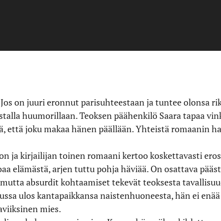
Jos on juuri eronnut parisuhteestaan ja tuntee olonsa ri
talla huumorillaan. Teoksen päähenkilö Saara tapaa vin
tä, että joku makaa hänen päällään. Yhteistä romaanin 
kon ja kirjailijan toinen romaani kertoo koskettavasti ero
aa elämästä, arjen tuttu pohja häviää. On osattava päästä
, mutta absurdit kohtaamiset tekevät teoksesta tavallisu
ussa ulos kantapaikkansa naistenhuoneesta, hän ei enää 
aviiksinen mies.