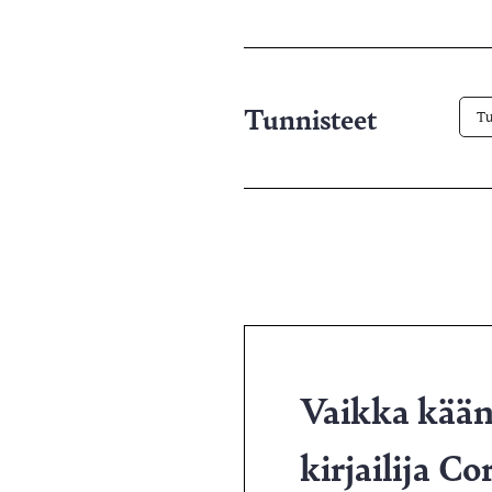
X-
pa
Tunnisteet
Tu
Vaikka käänt
kirjailija C