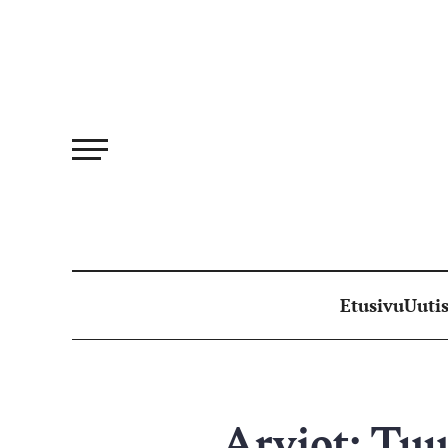
Siirry
suoraan
sisältöön
Etusivu
Uutis
Arviot: Tu