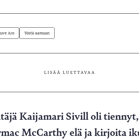
Facebookissa
Telegramissa
WhatsAppissa
lvelussa
uve Aro
Yöstä aamuun
LISÄÄ LUETTAVAA
äjä Kaijamari Sivill oli tiennyt,
ormac McCarthy elä ja kirjoita iku