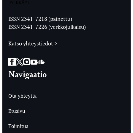
Jyväskylän
Ylioppilaslehti
ISSN 2341-7218 (painettu)
ISSN 2341-7226 (verkkojulkaisu)
Katso yhteystiedot >
Facebook
Twitter
Instagram
YouTube
SoundCloud
Navigaatio
Ota yhteyttä
Etusivu
Toimitus