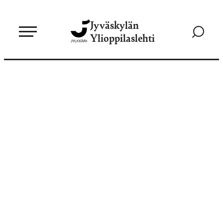
Siirry
Jyväskylän
suoraan
Siirry
Ylioppilaslehti
sisältöön
hakusivul