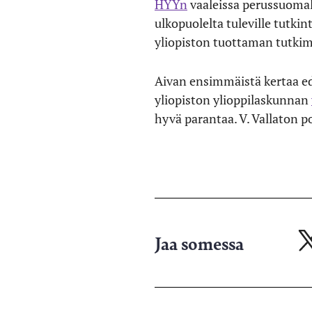
HYYn
vaaleissa perussuomal
ulkopuolelta tuleville tutki
yliopiston tuottaman tutki
Aivan ensimmäistä kertaa ed
yliopiston ylioppilaskunnan
hyvä parantaa. V. Vallaton p
Jaa somessa
Ja
X-
pa