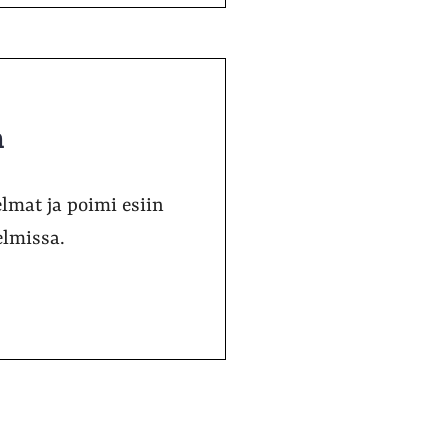
a
lmat ja poimi esiin
elmissa.