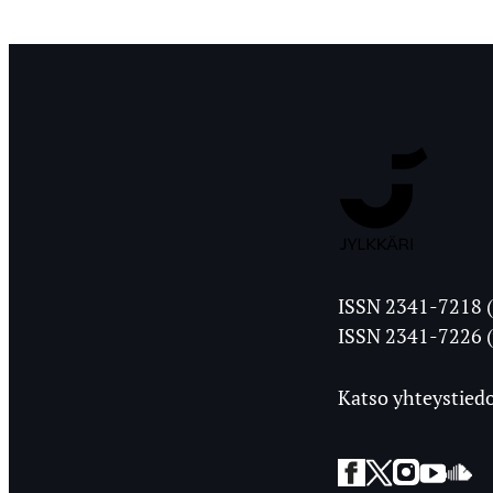
Jyväskylän
ISSN 2341-7218 (
Ylioppilasleht
ISSN 2341-7226 (
Katso yhteystiedo
Facebook
Twitter
Instagra
YouT
So