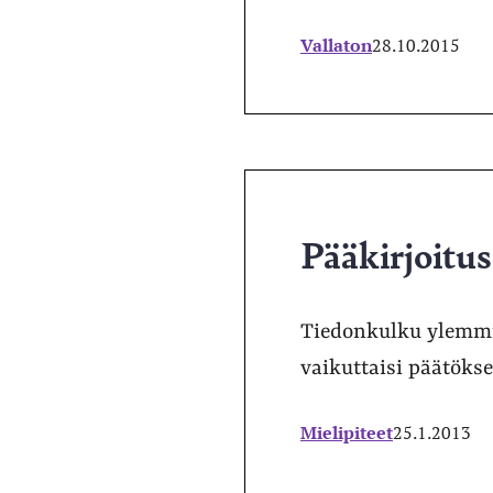
Vallaton
28.10.2015
Pääkirjoitu
Tiedonkulku ylemmill
vaikuttaisi päätöks
Mielipiteet
25.1.2013