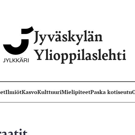
Jyväskylän
Ylioppilaslehti
et
Ilmiöt
Kasvo
Kulttuuri
Mielipiteet
Paska kotiseutu
O
raatit