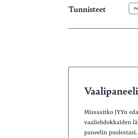
Tunnisteet
Pe
Vaalipaneeli
Missasitko JYYn eda
vaaliehdokkaiden lät
paneelin puolestasi.