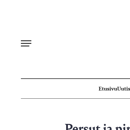
Siirry
suoraan
sisältöön
Etusivu
Uutis
Persut ja pi