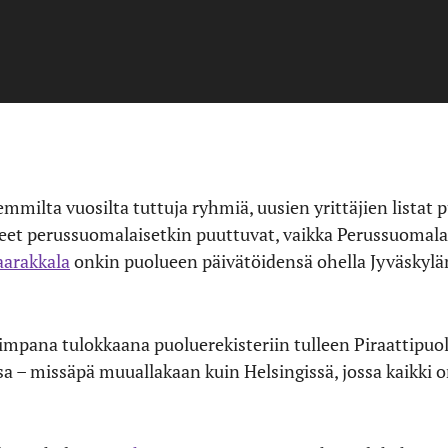
emmilta vuosilta tuttuja ryhmiä, uusien yrittäjien listat
neet perussuomalaisetkin puuttuvat, vaikka Perussuomal
aarakkala
onkin puolueen päivätöidensä ohella Jyväskylän
impana tulokkaana puoluerekisteriin tulleen Piraattipu
sa – missäpä muuallakaan kuin Helsingissä, jossa kaikki 