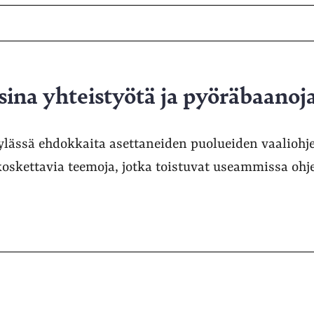
sina yhteistyötä ja pyöräbaanoj
ylässä ehdokkaita asettaneiden puolueiden vaaliohje
koskettavia teemoja, jotka toistuvat useammissa ohj