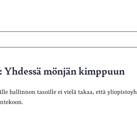
s: Yhdessä mönjän kimppuun
e hallinnon tasoille ei vielä takaa, että yliopistoy
entekoon.