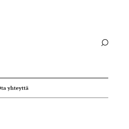
Siirry
hakusivull
ta yhteyttä