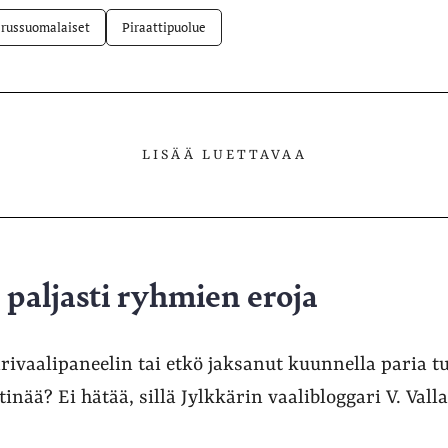
russuomalaiset
Piraattipuolue
LISÄÄ LUETTAVAA
 paljasti ryhmien eroja
rivaalipaneelin tai etkö jaksanut kuunnella paria t
inää? Ei hätää, sillä Jylkkärin vaalibloggari V. Valla