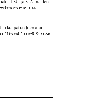
aksut EU- ja ETA-maiden
itteissa on mm. ajaa
yt jo kuopatun Joensuun
. Hän sai 5 ääntä. Siitä on