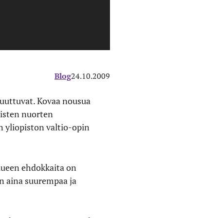
Blog
24.10.2009
 puuttuvat. Kovaa nousua
aisten nuorten
 yliopiston valtio-opin
olueen ehdokkaita on
on aina suurempaa ja