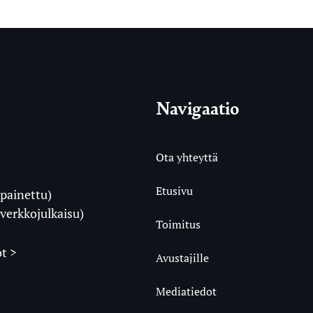
Navigaatio
Ota yhteyttä
Etusivu
painettu)
i
verkkojulkaisu)
Toimitus
t >
Avustajille
Mediatiedot
m
ube
undCloud