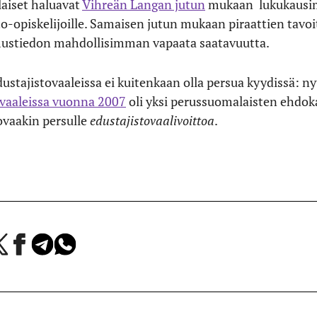
aiset haluavat
Vihreän Langan jutun
mukaan lukukausim
nto-opiskelijoille. Samaisen jutun mukaan piraattien tavo
mustiedon mahdollisimman vapaata saatavuutta.
ustajistovaaleissa ei kuitenkaan olla persua kyydissä: n
vaaleissa vuonna 2007
oli yksi perussuomalaisten ehdokas
ovaakin persulle
edustajistovaalivoittoa
.
a
Jaa
Jaa
Jaa
Facebookissa
Telegramissa
WhatsAppissa
lvelussa