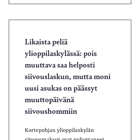
Likaista peliä
ylioppilaskylässä: pois
muuttava saa helposti
siivouslaskun, mutta moni
uusi asukas on päässyt
muuttopäivänä
siivoushommiin
Kortepohjan ylioppilaskylän
siivousmaksut ovat puhuttaneet