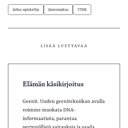
Jatko-opiskelija
Jäsenmaksu
YTHS
LISÄÄ LUETTAVAA
Elämän käsikirjoitus
Geenit. Uuden geenitekniikan avulla
voimme muokata DNA-
informaatiota, parantaa
perinnöllisiä sairauksia ja saada