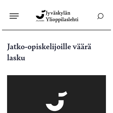
Siirry
Jyväskylän
suoraan
Siirry
Ylioppilaslehti
sisältöön
hakusivul
Jatko-opiskelijoille väärä
lasku