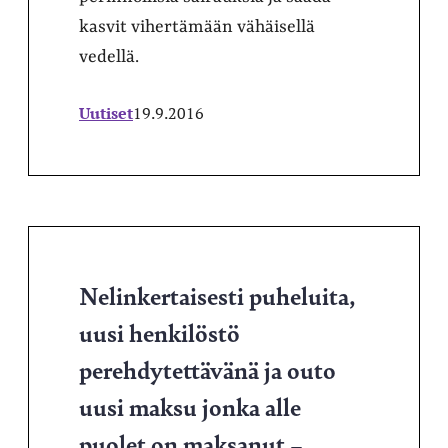
kasvit vihertämään vähäisellä
vedellä.
Uutiset
19.9.2016
Nelinkertaisesti puheluita,
uusi henkilöstö
perehdytettävänä ja outo
uusi maksu jonka alle
puolet on maksanut –