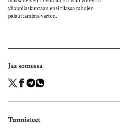
maksaneiden toivotaan ottavan yhteyttä
ylioppilaskuntaan ensi tilassa rahojen
palauttamista varten.
Jaa somessa
Jaa
Jaa
Jaa
Jaa
X-
Facebookissa
Telegramissa
WhatsAppissa
palvelussa
Tunnisteet