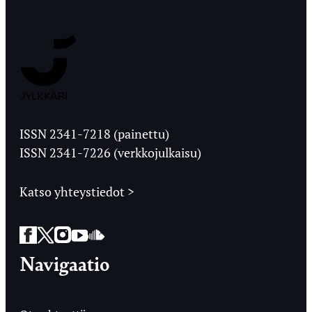
Jyväskylän
Ylioppilaslehti
ISSN 2341-7218 (painettu)
ISSN 2341-7226 (verkkojulkaisu)
Katso yhteystiedot >
Facebook
Twitter
Instagram
YouTube
SoundCloud
Navigaatio