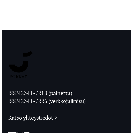
Jyväskylän
Ylioppilaslehti
ISSN 2341-7218 (painettu)
ISSN 2341-7226 (verkkojulkaisu)
Katso yhteystiedot >