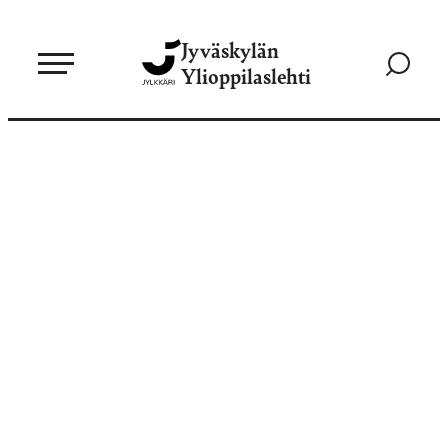
Siirry
Jyväskylän
suoraan
Siirry
Ylioppilaslehti
sisältöön
hakusivul