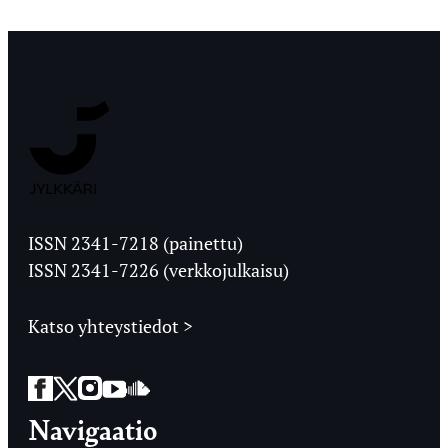
Jyväskylän
Ylioppilaslehti
ISSN 2341-7218 (painettu)
ISSN 2341-7226 (verkkojulkaisu)
Katso yhteystiedot >
Facebook
Twitter
Instagram
YouTube
SoundCloud
Navigaatio