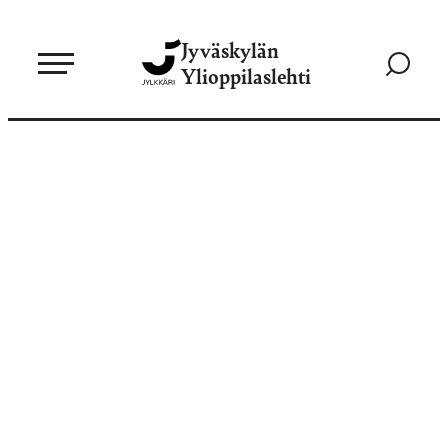
Siirry
Jyväskylän
suoraan
Siirry
Ylioppilaslehti
sisältöön
hakusivul