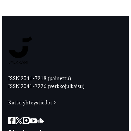
Jyväskylän
Ylioppilaslehti
ISSN 2341-7218 (painettu)
ISSN 2341-7226 (verkkojulkaisu)
Katso yhteystiedot >
Facebook
Twitter
Instagram
YouTube
SoundCloud