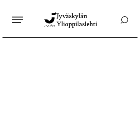
Siirry
Jyväskylän
suoraan
Siirry
Ylioppilaslehti
sisältöön
hakusivul