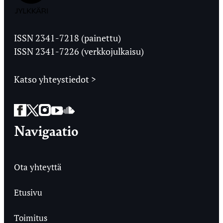
Jyväskylän
Ylioppilaslehti
ISSN 2341-7218 (painettu)
ISSN 2341-7226 (verkkojulkaisu)
Katso yhteystiedot >
Facebook
Twitter
Instagram
YouTube
SoundCloud
Navigaatio
Ota yhteyttä
Etusivu
Toimitus