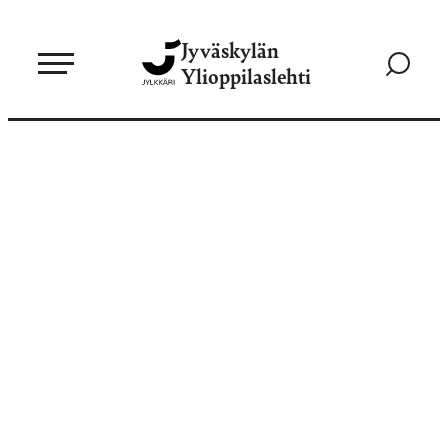
Siirry
Jyväskylän
suoraan
Siirry
Ylioppilaslehti
sisältöön
hakusivul