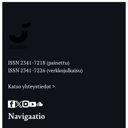
Jyväskylän
Ylioppilaslehti
ISSN 2341-7218 (painettu)
ISSN 2341-7226 (verkkojulkaisu)
Katso yhteystiedot >
Facebook
Twitter
Instagram
YouTube
SoundCloud
Navigaatio