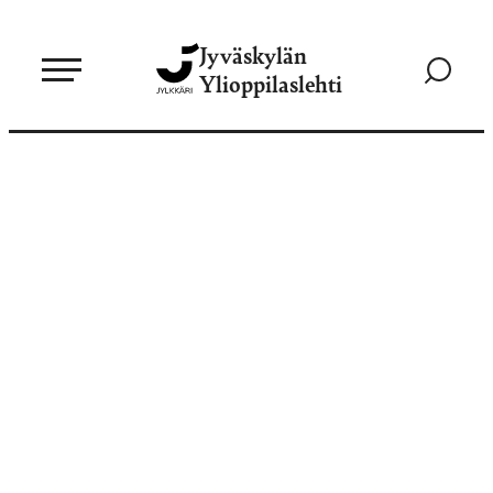
Siirry
Jyväskylän
suoraan
Siirry
Ylioppilaslehti
sisältöön
hakusivul