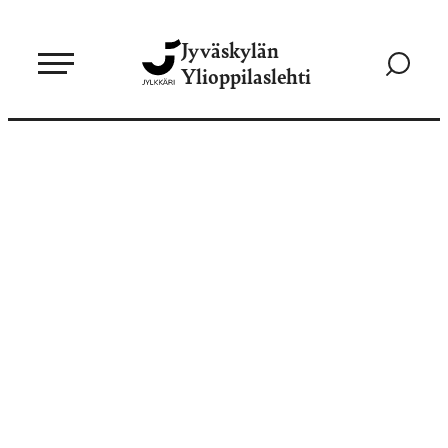
Siirry
Jyväskylän
suoraan
Siirry
Ylioppilaslehti
sisältöön
hakusivul