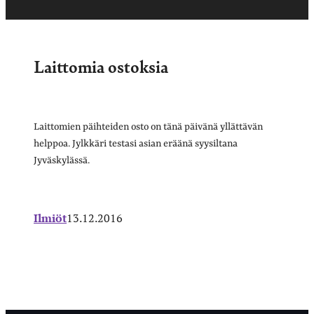
Laittomia ostoksia
Laittomien päihteiden osto on tänä päivänä yllättävän
helppoa. Jylkkäri testasi asian eräänä syysiltana
Jyväskylässä.
Ilmiöt
13.12.2016