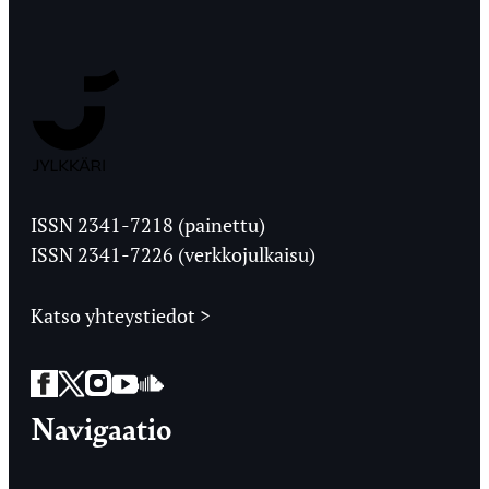
Jyväskylän
Ylioppilaslehti
ISSN 2341-7218 (painettu)
ISSN 2341-7226 (verkkojulkaisu)
Katso yhteystiedot >
Facebook
Twitter
Instagram
YouTube
SoundCloud
Navigaatio