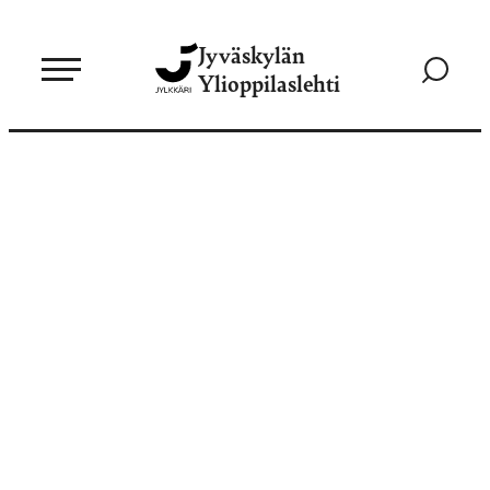
Siirry
Jyväskylän
suoraan
Siirry
Ylioppilaslehti
sisältöön
hakusivul