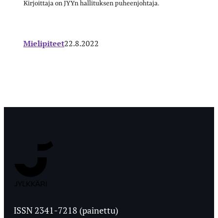
Kirjoittaja on JYYn hallituksen puheenjohtaja.
Mielipiteet
22.8.2022
Jyväskylän
Ylioppilaslehti
ISSN 2341-7218 (painettu)