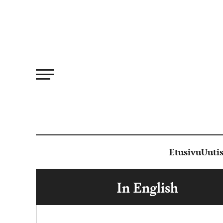
Siirry
suoraan
sisältöön
Etusivu
Uutis
In English