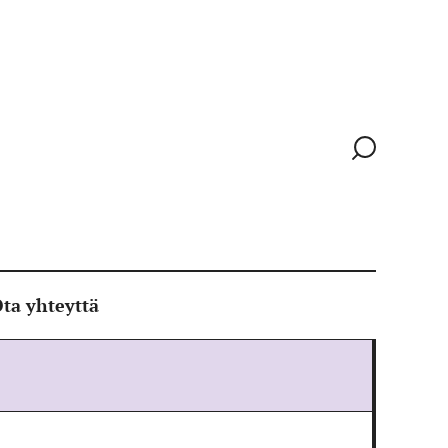
Siirry
hakusivull
ta yhteyttä