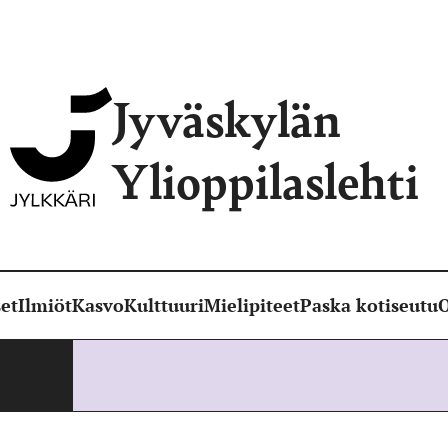
Jyväskylän
Ylioppilaslehti
et
Ilmiöt
Kasvo
Kulttuuri
Mielipiteet
Paska kotiseutu
O