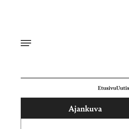
Siirry
suoraan
sisältöön
Etusivu
Uutis
Ajankuva