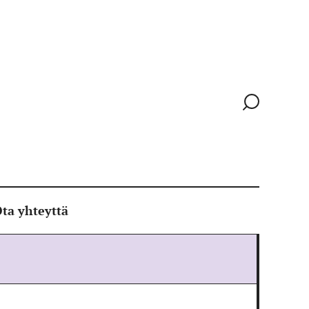
Siirry
hakusivull
ta yhteyttä