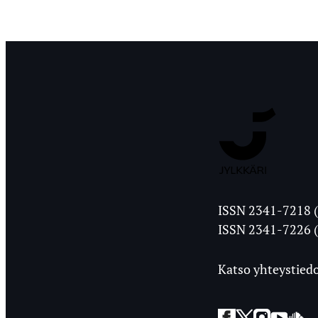
Jyväskylän
ISSN 2341-7218 (
Ylioppilasleht
ISSN 2341-7226 (
Katso yhteystiedo
Facebook
Twitter
Instagra
YouT
So