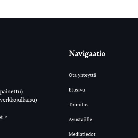
Navigaatio
Ota yhteyttä
Etusivu
painettu)
i
verkkojulkaisu)
Toimitus
t >
Avustajille
Mediatiedot
m
ube
undCloud