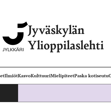
Jyväskylän
Ylioppilaslehti
et
Ilmiöt
Kasvo
Kulttuuri
Mielipiteet
Paska kotiseutu
O