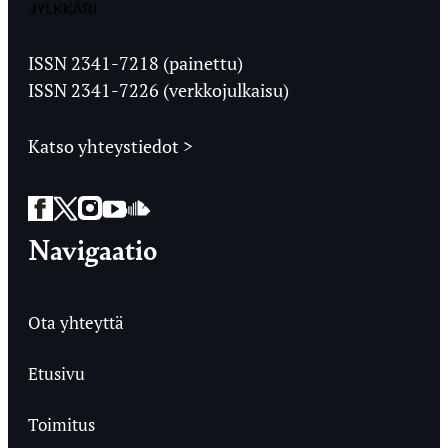
Jyväskylän
Ylioppilaslehti
ISSN 2341-7218 (painettu)
ISSN 2341-7226 (verkkojulkaisu)
Katso yhteystiedot >
Facebook
Twitter
Instagram
YouTube
SoundCloud
Navigaatio
Ota yhteyttä
Etusivu
Toimitus