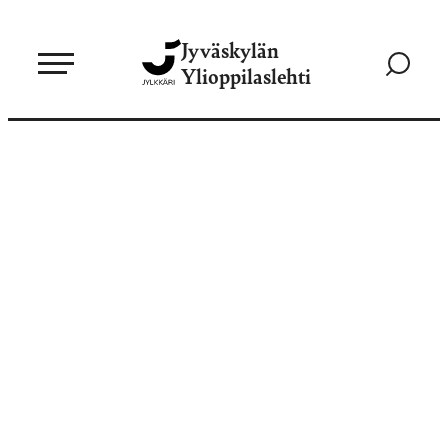
Siirry
Jyväskylän
suoraan
Siirry
Ylioppilaslehti
sisältöön
hakusivul