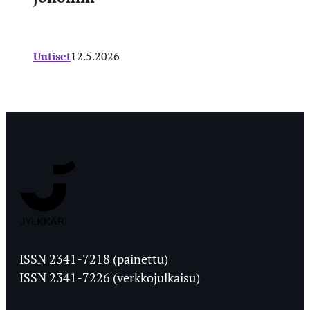
Uutiset
12.5.2026
Jyväskylän
Ylioppilaslehti
ISSN 2341-7218 (painettu)
ISSN 2341-7226 (verkkojulkaisu)