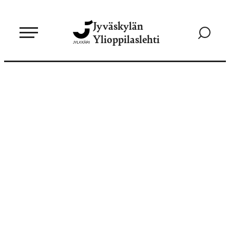
Siirry
Jyväskylän
suoraan
Siirry
Ylioppilaslehti
sisältöön
hakusivul