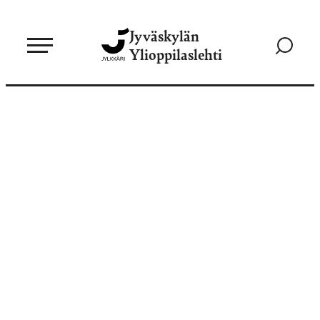
Siirry
Jyväskylän
suoraan
Siirry
Ylioppilaslehti
sisältöön
hakusivul