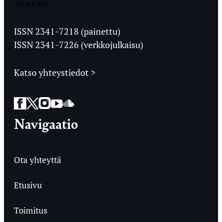
Jyväskylän
Ylioppilaslehti
ISSN 2341-7218 (painettu)
ISSN 2341-7226 (verkkojulkaisu)
Katso yhteystiedot >
Facebook
Twitter
Instagram
YouTube
SoundCloud
Navigaatio
Ota yhteyttä
Etusivu
Toimitus