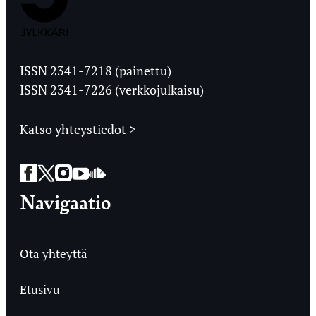
Jyväskylän
Ylioppilaslehti
ISSN 2341-7218 (painettu)
ISSN 2341-7226 (verkkojulkaisu)
Katso yhteystiedot >
Facebook
Twitter
Instagram
YouTube
SoundCloud
Navigaatio
Ota yhteyttä
Etusivu