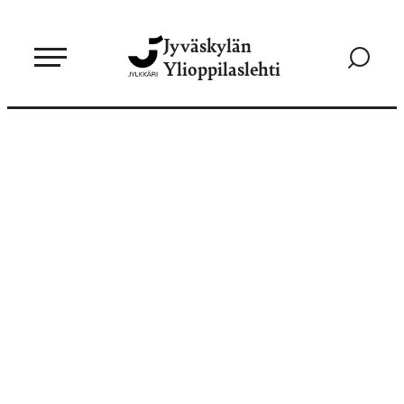
Siirry
Jyväskylän
suoraan
Siirry
Ylioppilaslehti
sisältöön
hakusivul