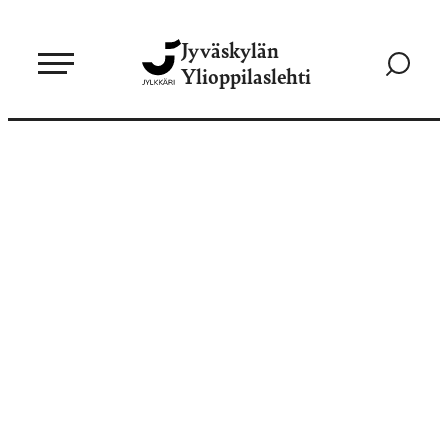
Siirry
Jyväskylän
suoraan
Siirry
Ylioppilaslehti
sisältöön
hakusivul