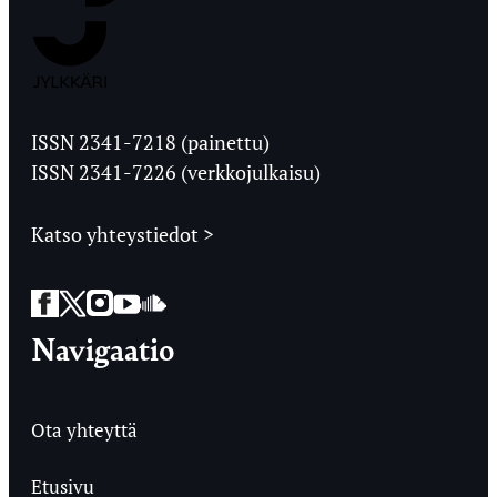
Jyväskylän
Ylioppilaslehti
ISSN 2341-7218 (painettu)
ISSN 2341-7226 (verkkojulkaisu)
Katso yhteystiedot >
Facebook
Twitter
Instagram
YouTube
SoundCloud
Navigaatio
Ota yhteyttä
Etusivu