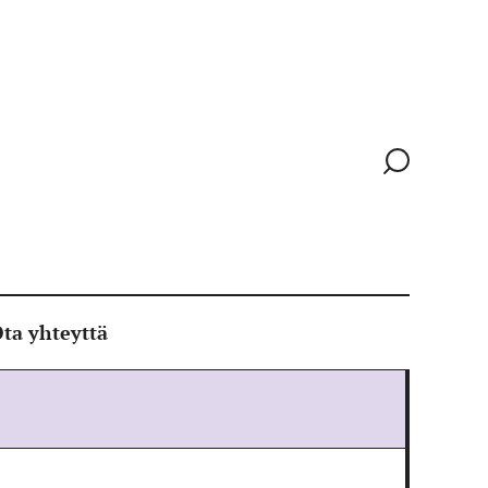
Siirry
hakusivull
ta yhteyttä