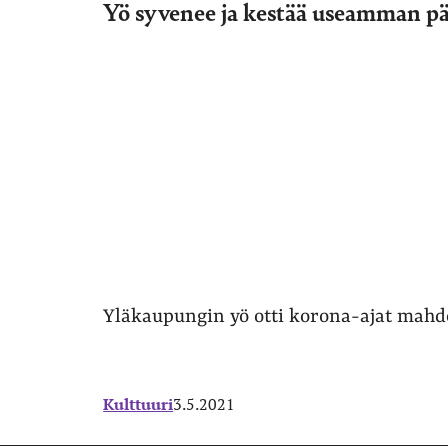
Yö syvenee ja kestää useamman p
Yläkaupungin yö otti korona-ajat mahdo
Kulttuuri
3.5.2021