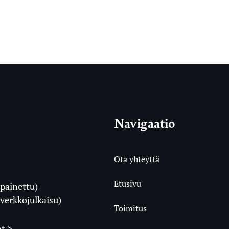
Navigaatio
Ota yhteyttä
Etusivu
painettu)
i
verkkojulkaisu)
Toimitus
t >