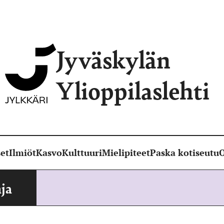
Jyväskylän
Ylioppilaslehti
et
Ilmiöt
Kasvo
Kulttuuri
Mielipiteet
Paska kotiseutu
O
ja