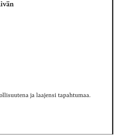
äivän
llisuutena ja laajensi tapahtumaa.