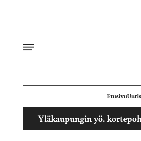
Siirry
suoraan
sisältöön
Etusivu
Uutis
Yläkaupungin yö. kortepoh