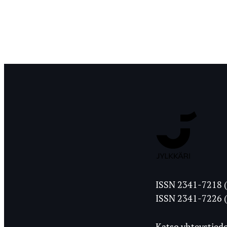
Jyväskylän
ISSN 2341-7218 (
Ylioppilasleht
ISSN 2341-7226 (
Katso yhteystiedo