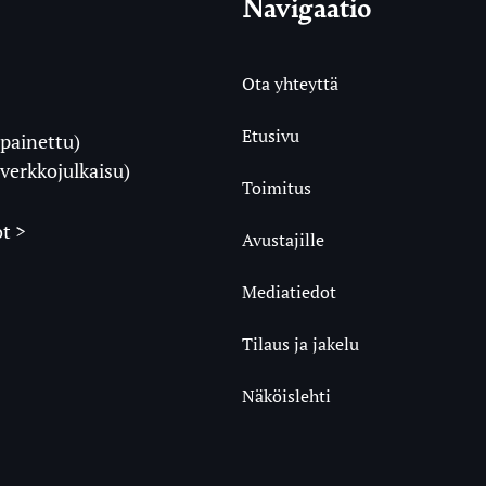
Navigaatio
Ota yhteyttä
Etusivu
painettu)
i
verkkojulkaisu)
Toimitus
t >
Avustajille
Mediatiedot
m
ube
undCloud
Tilaus ja jakelu
Näköislehti