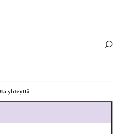
Siirry
hakusivull
ta yhteyttä