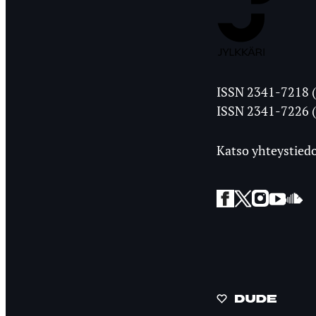
Jyväskylän
ISSN 2341-7218 (
Ylioppilasleht
ISSN 2341-7226 (
Katso yhteystiedo
Facebook
Twitter
Instagra
YouT
So