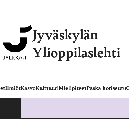
Jyväskylän
Ylioppilaslehti
et
Ilmiöt
Kasvo
Kulttuuri
Mielipiteet
Paska kotiseutu
O