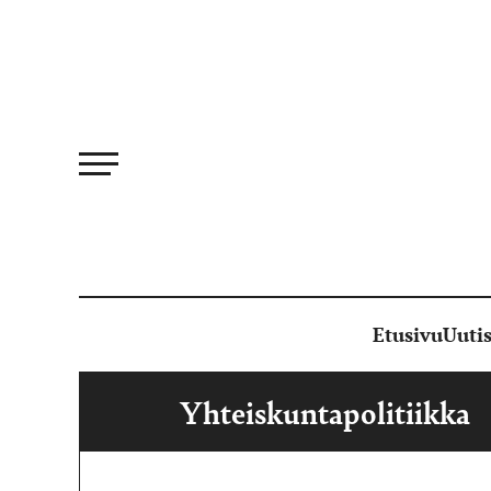
Siirry
suoraan
sisältöön
Etusivu
Uutis
Yhteiskuntapolitiikka