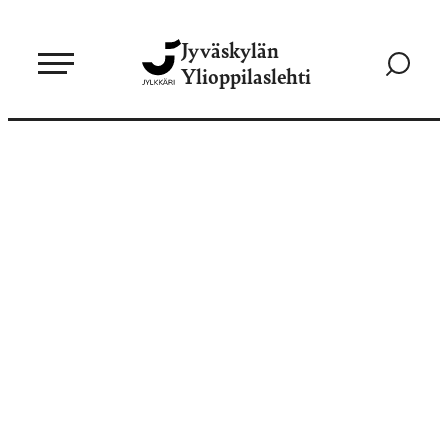
Siirry
Jyväskylän
suoraan
Siirry
Ylioppilaslehti
sisältöön
hakusivul