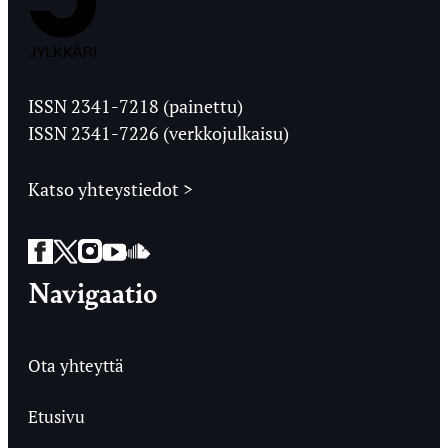
Jyväskylän
Ylioppilaslehti
ISSN 2341-7218 (painettu)
ISSN 2341-7226 (verkkojulkaisu)
Katso yhteystiedot >
Facebook
Twitter
Instagram
YouTube
SoundCloud
Navigaatio
Ota yhteyttä
Etusivu