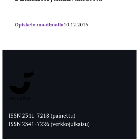
Opiskelu maailmalla
10.12.2015
Jyväskylän
Ylioppilaslehti
ISSN 2341-7218 (painettu)
ISSN 2341-7226 (verkkojulkaisu)