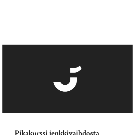
Pikakurssi jenkkivaihdosta