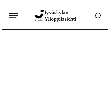
Siirry
Jyväskylän
suoraan
Siirry
Ylioppilaslehti
sisältöön
hakusivul