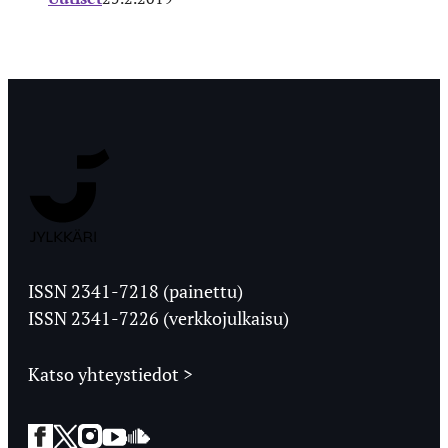
Jyväskylän
Ylioppilaslehti
ISSN 2341-7218 (painettu)
ISSN 2341-7226 (verkkojulkaisu)
Katso yhteystiedot >
Facebook
Twitter
Instagram
YouTube
SoundCloud