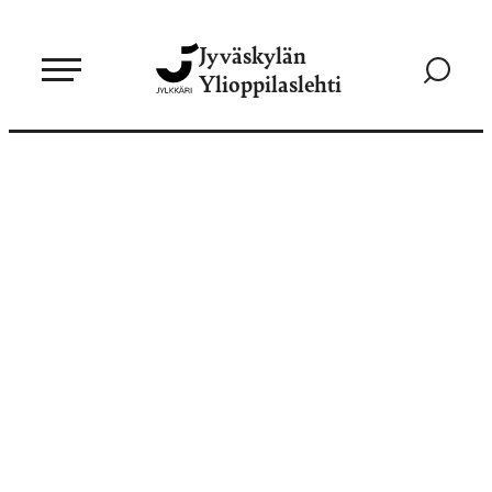
Siirry
Jyväskylän
suoraan
Siirry
Ylioppilaslehti
sisältöön
hakusivul