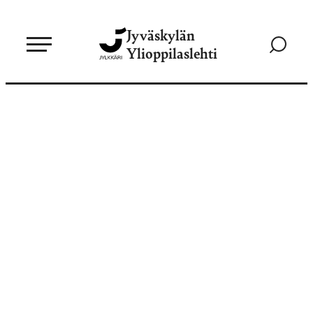
Siirry
Jyväskylän
suoraan
Siirry
Ylioppilaslehti
sisältöön
hakusivul