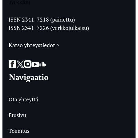
Jyväskylän
Ylioppilaslehti
ISSN 2341-7218 (painettu)
ISSN 2341-7226 (verkkojulkaisu)
Katso yhteystiedot >
Facebook
Twitter
Instagram
YouTube
SoundCloud
Navigaatio
Ota yhteyttä
Etusivu
Toimitus