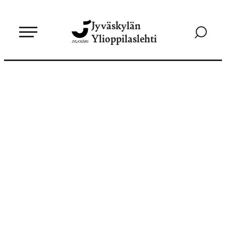
Siirry
Jyväskylän
suoraan
Siirry
Ylioppilaslehti
sisältöön
hakusivul