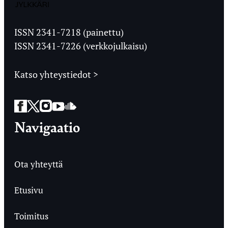
Jyväskylän
Ylioppilaslehti
ISSN 2341-7218 (painettu)
ISSN 2341-7226 (verkkojulkaisu)
Katso yhteystiedot >
Facebook
Twitter
Instagram
YouTube
SoundCloud
Navigaatio
Ota yhteyttä
Etusivu
Toimitus