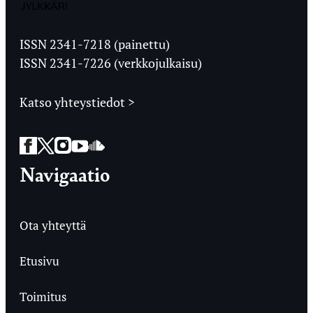
Jyväskylän
Ylioppilaslehti
ISSN 2341-7218 (painettu)
ISSN 2341-7226 (verkkojulkaisu)
Katso yhteystiedot >
Facebook
Twitter
Instagram
YouTube
SoundCloud
Navigaatio
Ota yhteyttä
Etusivu
Toimitus