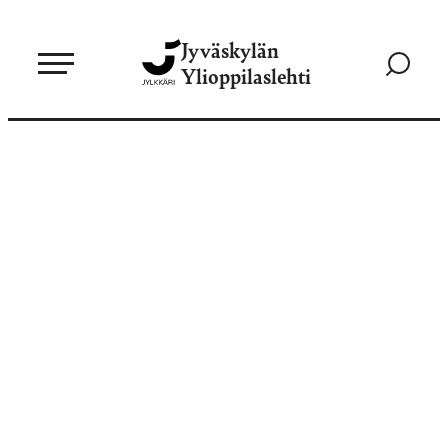
Siirry
Jyväskylän
suoraan
Siirry
Ylioppilaslehti
sisältöön
hakusivul