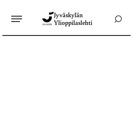
Siirry
Jyväskylän
suoraan
Siirry
Ylioppilaslehti
sisältöön
hakusivul