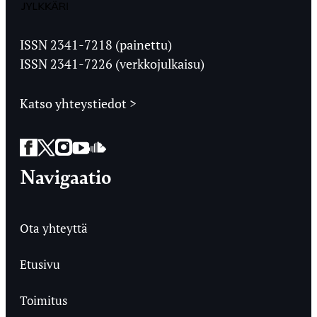
Jyväskylän
Ylioppilaslehti
ISSN 2341-7218 (painettu)
ISSN 2341-7226 (verkkojulkaisu)
Katso yhteystiedot >
Facebook
Twitter
Instagram
YouTube
SoundCloud
Navigaatio
Ota yhteyttä
Etusivu
Toimitus