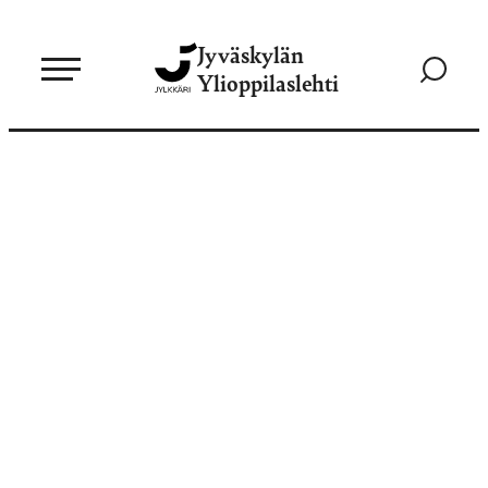
Siirry
Jyväskylän
suoraan
Siirry
Ylioppilaslehti
sisältöön
hakusivul