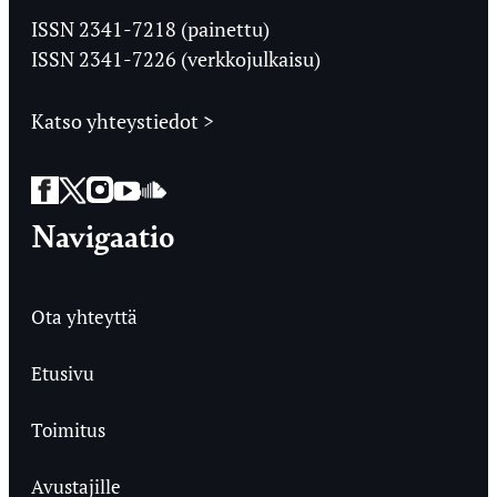
Ylioppilaslehti
ISSN 2341-7218 (painettu)
ISSN 2341-7226 (verkkojulkaisu)
Katso yhteystiedot >
Facebook
Twitter
Instagram
YouTube
SoundCloud
Navigaatio
Ota yhteyttä
Etusivu
Toimitus
Avustajille