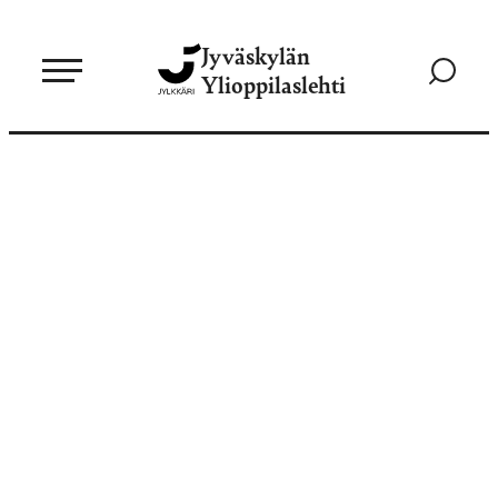
Siirry
Jyväskylän
suoraan
Siirry
Ylioppilaslehti
sisältöön
hakusivul