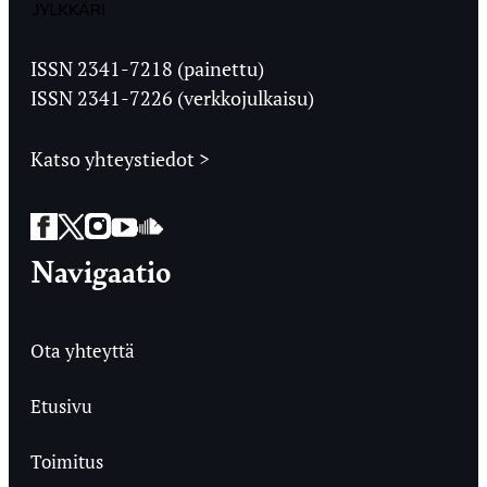
Jyväskylän
Ylioppilaslehti
ISSN 2341-7218 (painettu)
ISSN 2341-7226 (verkkojulkaisu)
Katso yhteystiedot >
Facebook
Twitter
Instagram
YouTube
SoundCloud
Navigaatio
Ota yhteyttä
Etusivu
Toimitus