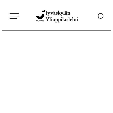
Siirry
Jyväskylän
suoraan
Siirry
Ylioppilaslehti
sisältöön
hakusivul