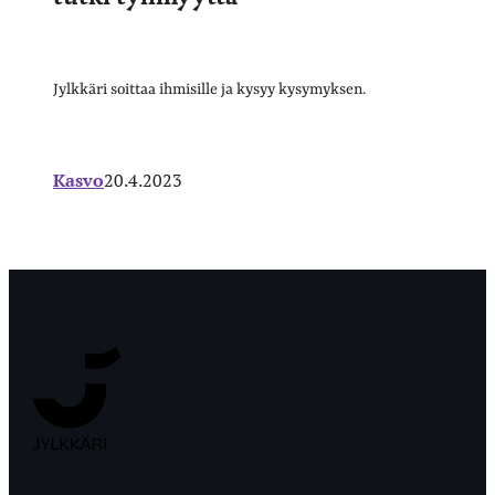
Jylkkäri soittaa ihmisille ja kysyy kysymyksen.
Kasvo
20.4.2023
Jyväskylän
Ylioppilaslehti