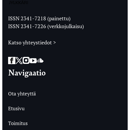
Jyväskylän
Ylioppilaslehti
ISSN 2341-7218 (painettu)
ISSN 2341-7226 (verkkojulkaisu)
Katso yhteystiedot >
Facebook
Twitter
Instagram
YouTube
SoundCloud
Navigaatio
Ota yhteyttä
Etusivu
Toimitus