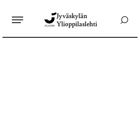
Siirry
Jyväskylän
suoraan
Siirry
Ylioppilaslehti
sisältöön
hakusivul