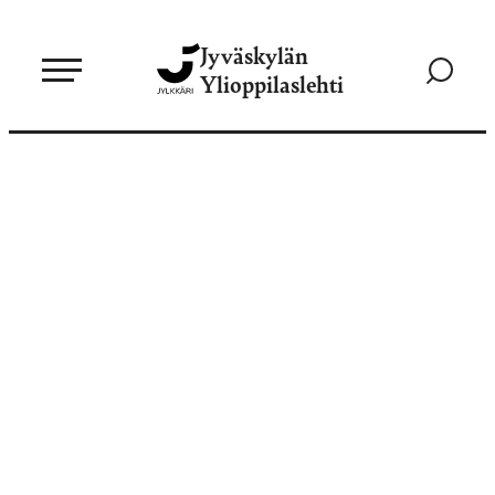
Siirry
Jyväskylän
suoraan
Siirry
Ylioppilaslehti
sisältöön
hakusivul