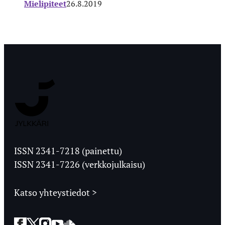
Mielipiteet
26.8.2019
Jyväskylän
Ylioppilaslehti
ISSN 2341-7218 (painettu)
ISSN 2341-7226 (verkkojulkaisu)
Katso yhteystiedot >
Facebook
Twitter
Instagram
YouTube
SoundCloud