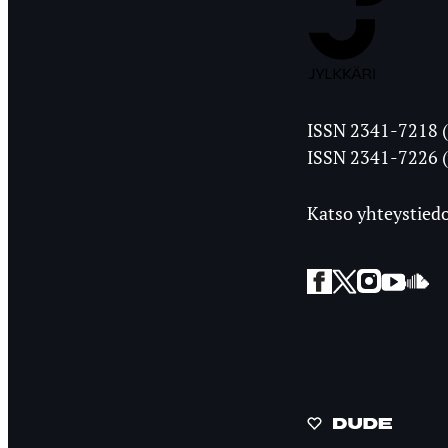
Jyväskylän
ISSN 2341-7218 (
Ylioppilasleht
ISSN 2341-7226 (
Katso yhteystiedo
Facebook
Twitter
Instagra
YouT
So