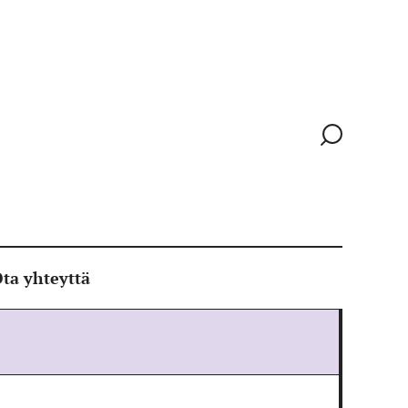
Siirry
hakusivull
ta yhteyttä