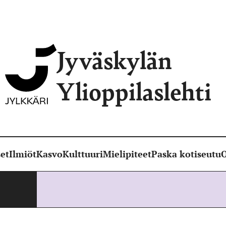
Jyväskylän
Ylioppilaslehti
et
Ilmiöt
Kasvo
Kulttuuri
Mielipiteet
Paska kotiseutu
O