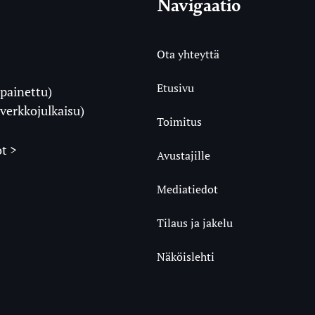
Navigaatio
Ota yhteyttä
Etusivu
painettu)
i
verkkojulkaisu)
Toimitus
t >
Avustajille
Mediatiedot
m
ube
undCloud
Tilaus ja jakelu
Näköislehti