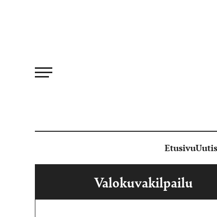
Siirry
suoraan
sisältöön
Etusivu
Uutis
Valokuvakilpailu