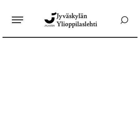
Siirry
Jyväskylän
suoraan
Siirry
Ylioppilaslehti
sisältöön
hakusivul