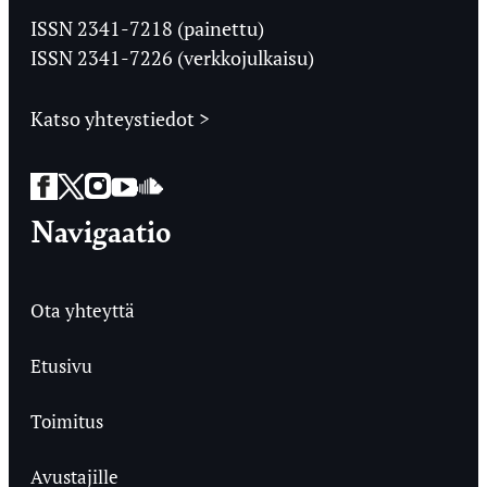
Ylioppilaslehti
ISSN 2341-7218 (painettu)
ISSN 2341-7226 (verkkojulkaisu)
Katso yhteystiedot >
Facebook
Twitter
Instagram
YouTube
SoundCloud
Navigaatio
Ota yhteyttä
Etusivu
Toimitus
Avustajille