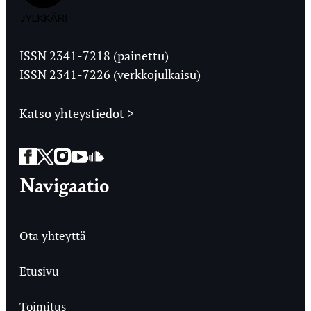
Jyväskylän
Ylioppilaslehti
ISSN 2341-7218 (painettu)
ISSN 2341-7226 (verkkojulkaisu)
Katso yhteystiedot >
Facebook
Twitter
Instagram
YouTube
SoundCloud
Navigaatio
Ota yhteyttä
Etusivu
Toimitus