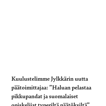
Kuulustelimme Jylkkärin uutta
päätoimittajaa: ”Haluan pelastaa
pikkupandat ja suomalaiset
opiskelijat typeriltä päätöksiltä”