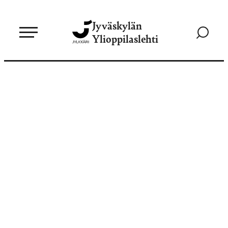
Siirry
Jyväskylän
suoraan
Siirry
Ylioppilaslehti
sisältöön
hakusivul