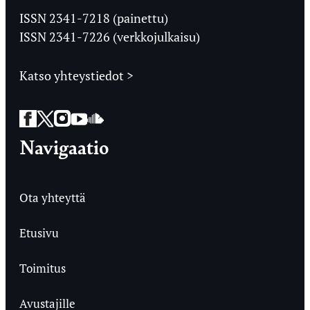
Ylioppilaslehti
ISSN 2341-7218 (painettu)
ISSN 2341-7226 (verkkojulkaisu)
Katso yhteystiedot >
Facebook
Twitter
Instagram
YouTube
SoundCloud
Navigaatio
Ota yhteyttä
Etusivu
Toimitus
Avustajille