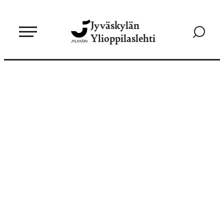
Siirry
Jyväskylän
suoraan
Siirry
Ylioppilaslehti
sisältöön
hakusivul