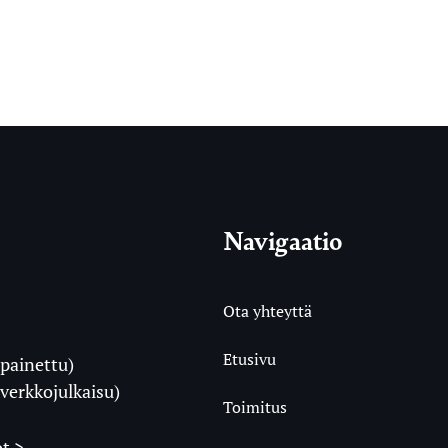
Navigaatio
Ota yhteyttä
Etusivu
painettu)
i
verkkojulkaisu)
Toimitus
t >