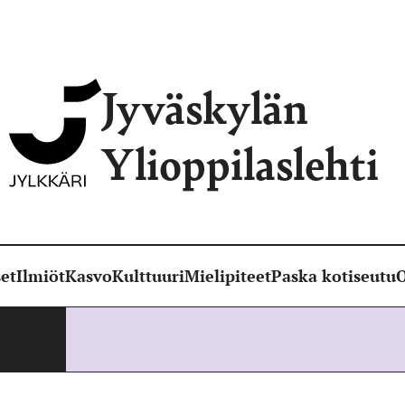
Jyväskylän
Ylioppilaslehti
et
Ilmiöt
Kasvo
Kulttuuri
Mielipiteet
Paska kotiseutu
O