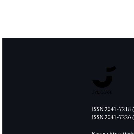
Jyväskylän
ISSN 2341-7218 (
Ylioppilasleht
ISSN 2341-7226 (
Katso yhteystiedo