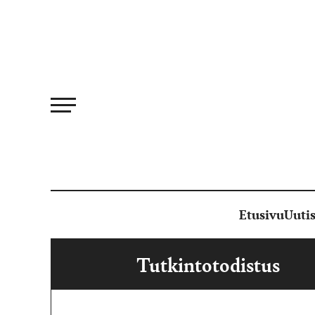
Siirry
suoraan
sisältöön
Etusivu
Uutis
Tutkintotodistus