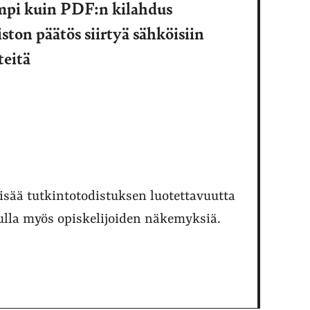
mpi kuin PDF:n kilahdus
ston päätös siirtyä sähköisiin
teitä
sää tutkintotodistuksen luotettavuutta
uulla myös opiskelijoiden näkemyksiä.