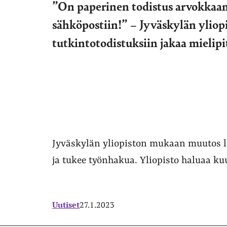
”On paperinen todistus arvokkaa
sähköpostiin!” – Jyväskylän yliopi
tutkintotodistuksiin jakaa mielipi
Jyväskylän yliopiston mukaan muutos li
ja tukee työnhakua. Yliopisto haluaa k
Uutiset
27.1.2023