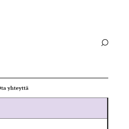
Siirry
hakusivull
ta yhteyttä