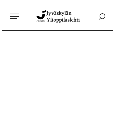
Siirry
Jyväskylän
suoraan
Siirry
Ylioppilaslehti
sisältöön
hakusivul