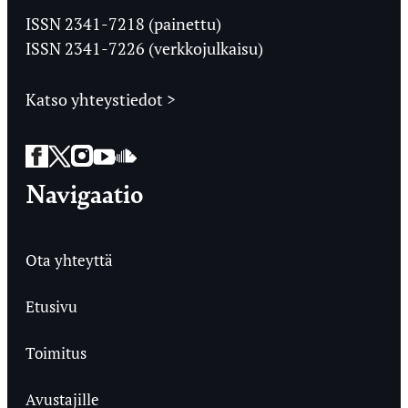
Ylioppilaslehti
ISSN 2341-7218 (painettu)
ISSN 2341-7226 (verkkojulkaisu)
Katso yhteystiedot >
Facebook
Twitter
Instagram
YouTube
SoundCloud
Navigaatio
Ota yhteyttä
Etusivu
Toimitus
Avustajille