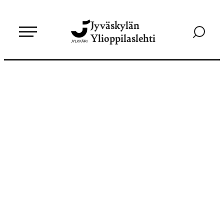
Siirry
Jyväskylän
suoraan
Siirry
Ylioppilaslehti
sisältöön
hakusivul