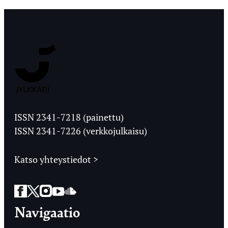
Jyväskylän
Ylioppilaslehti
ISSN 2341-7218 (painettu)
ISSN 2341-7226 (verkkojulkaisu)
Katso yhteystiedot >
Facebook
Twitter
Instagram
YouTube
SoundCloud
Navigaatio