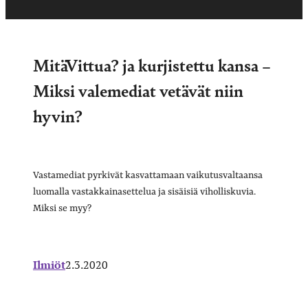
MitäVittua? ja kurjistettu kansa –
Miksi valemediat vetävät niin
hyvin?
Vastamediat pyrkivät kasvattamaan vaikutusvaltaansa
luomalla vastakkainasettelua ja sisäisiä viholliskuvia.
Miksi se myy?
Ilmiöt
2.3.2020