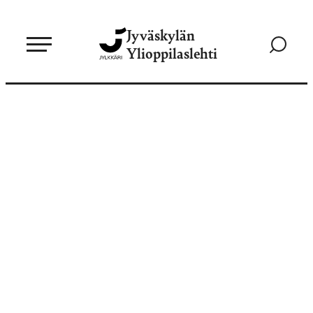
Siirry
Jyväskylän
suoraan
Siirry
Ylioppilaslehti
sisältöön
hakusivul