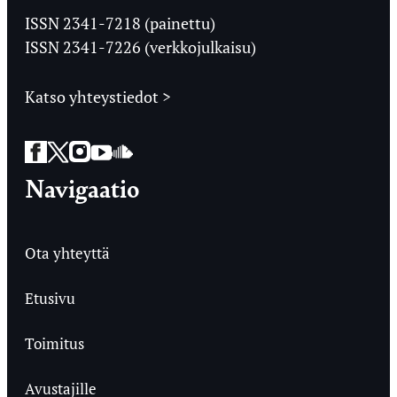
Ylioppilaslehti
ISSN 2341-7218 (painettu)
ISSN 2341-7226 (verkkojulkaisu)
Katso yhteystiedot >
Facebook
Twitter
Instagram
YouTube
SoundCloud
Navigaatio
Ota yhteyttä
Etusivu
Toimitus
Avustajille