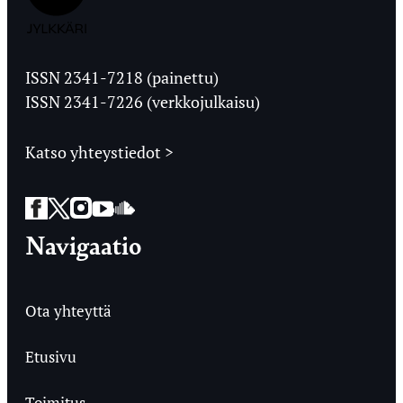
Jyväskylän
Ylioppilaslehti
ISSN 2341-7218 (painettu)
ISSN 2341-7226 (verkkojulkaisu)
Katso yhteystiedot >
Facebook
Twitter
Instagram
YouTube
SoundCloud
Navigaatio
Ota yhteyttä
Etusivu
Toimitus