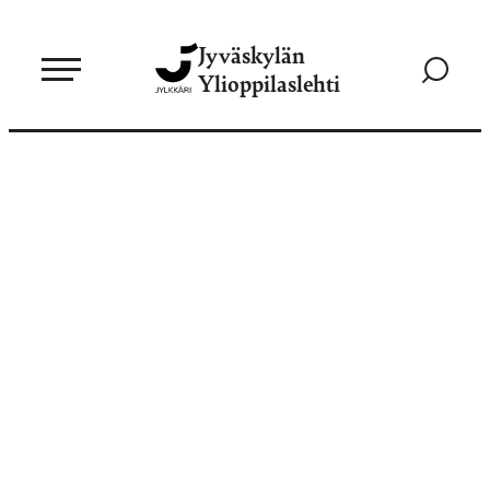
Siirry
Jyväskylän
suoraan
Siirry
Ylioppilaslehti
sisältöön
hakusivul