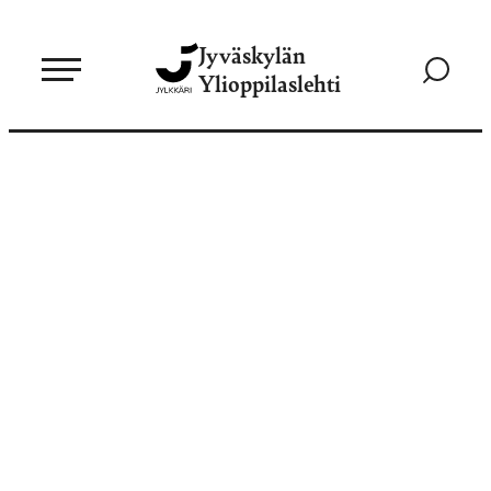
Siirry
Jyväskylän
suoraan
Siirry
Ylioppilaslehti
sisältöön
hakusivul