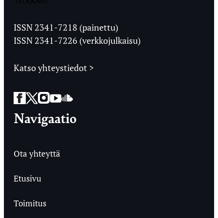
Jyväskylän
Ylioppilaslehti
ISSN 2341-7218 (painettu)
ISSN 2341-7226 (verkkojulkaisu)
Katso yhteystiedot >
Facebook
Twitter
Instagram
YouTube
SoundCloud
Navigaatio
Ota yhteyttä
Etusivu
Toimitus