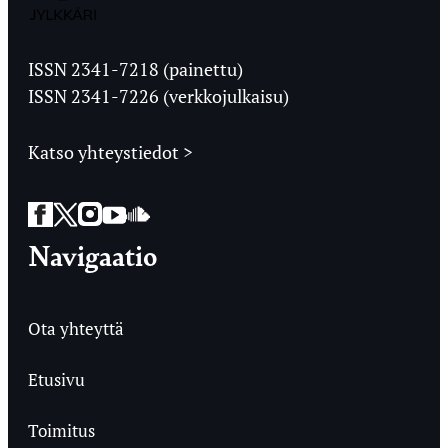
Jyväskylän
Ylioppilaslehti
ISSN 2341-7218 (painettu)
ISSN 2341-7226 (verkkojulkaisu)
Katso yhteystiedot >
Facebook
Twitter
Instagram
YouTube
SoundCloud
Navigaatio
Ota yhteyttä
Etusivu
Toimitus