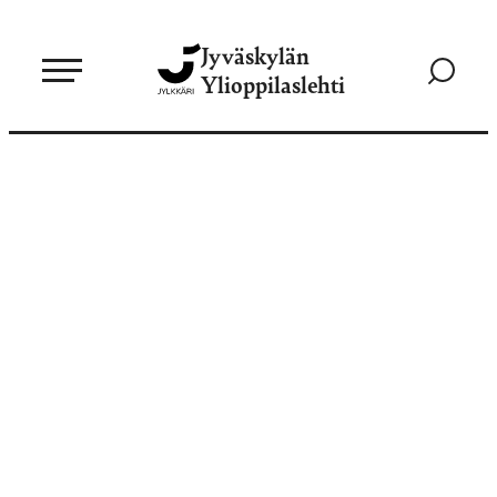
Siirry
Jyväskylän
suoraan
Siirry
Ylioppilaslehti
sisältöön
hakusivul