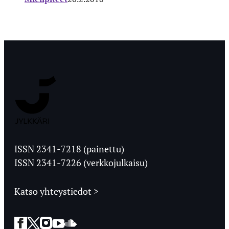
Jyväskylän
Ylioppilaslehti
ISSN 2341-7218 (painettu)
ISSN 2341-7226 (verkkojulkaisu)
Katso yhteystiedot >
Facebook
Twitter
Instagram
YouTube
SoundCloud