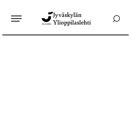
Siirry
Jyväskylän
suoraan
Siirry
Ylioppilaslehti
sisältöön
hakusivul