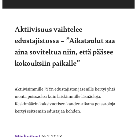
Aktiivisuus vaihtelee
edustajistossa – ”Aikataulut saa
aina soviteltua niin, että pääsee
kokouksiin paikalle”
Aktiivisimmille JYYn edustajiston jäsenille kertyi yhtä
monta poissaoloa kuin laiskimmille läsnäoloja.
Keskimäärin kaksivuotisen kauden aikana poissaoloja
kertyi seitsemän edustajaa kohden.
Mielipiteet
26.2.2018