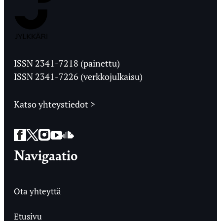
Jyväskylän
Ylioppilaslehti
ISSN 2341-7218 (painettu)
ISSN 2341-7226 (verkkojulkaisu)
Katso yhteystiedot >
Facebook
Twitter
Instagram
YouTube
SoundCloud
Navigaatio
Ota yhteyttä
Etusivu