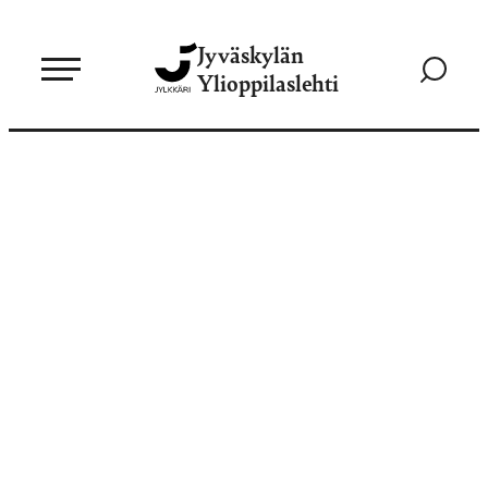
Siirry
Jyväskylän
suoraan
Siirry
Ylioppilaslehti
sisältöön
hakusivul