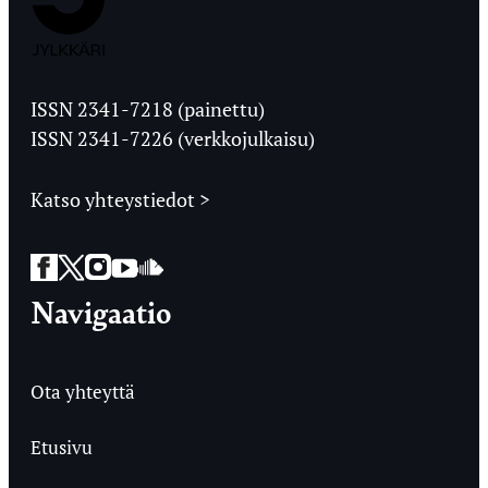
Jyväskylän
Ylioppilaslehti
ISSN 2341-7218 (painettu)
ISSN 2341-7226 (verkkojulkaisu)
Katso yhteystiedot >
Facebook
Twitter
Instagram
YouTube
SoundCloud
Navigaatio
Ota yhteyttä
Etusivu