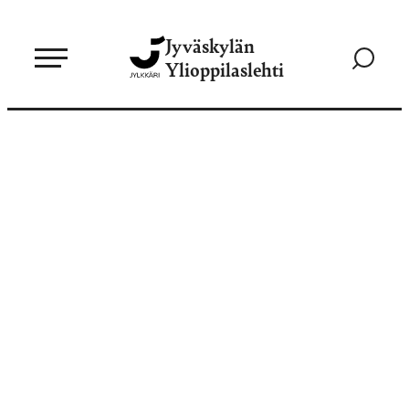
Siirry
Jyväskylän
suoraan
Siirry
Ylioppilaslehti
sisältöön
hakusivul