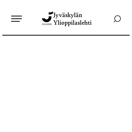
Siirry
Jyväskylän
suoraan
Siirry
Ylioppilaslehti
sisältöön
hakusivul