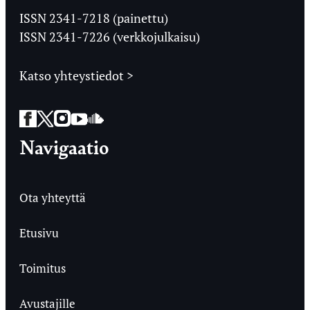
Ylioppilaslehti
ISSN 2341-7218 (painettu)
ISSN 2341-7226 (verkkojulkaisu)
Katso yhteystiedot >
Facebook
Twitter
Instagram
YouTube
SoundCloud
Navigaatio
Ota yhteyttä
Etusivu
Toimitus
Avustajille