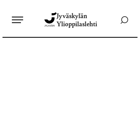
Siirry
Jyväskylän
suoraan
Siirry
Ylioppilaslehti
sisältöön
hakusivul