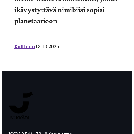
ikävystyttävä nimibiisi sopisi
planetaarioon
Kulttuuri
18.10.2023
Jyväskylän
Ylioppilaslehti
ISSN 2341-7218 (painettu)